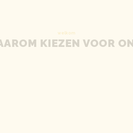
welkom
AROM KIEZEN VOOR O
 van
eide