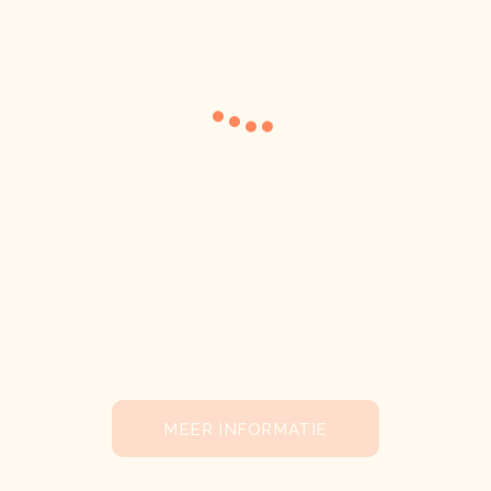
n de
eer
ij
k te
dan
MEER INFORMATIE