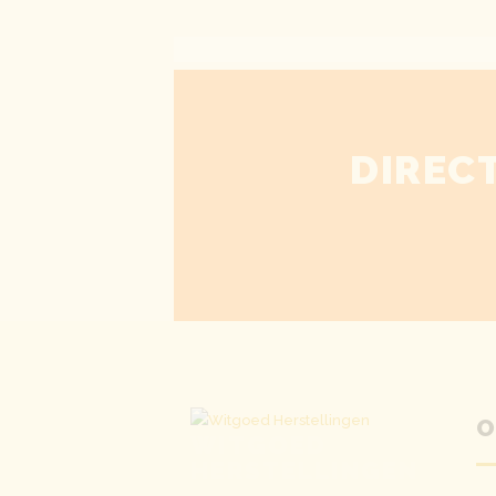
DIREC
O
WITGOED
HERSTELLINGEN