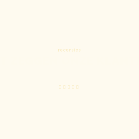
recensies
T ZEGGEN ONZE KLANT