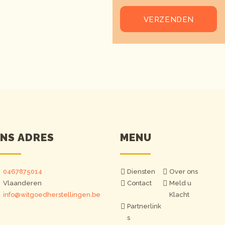
NS ADRES
MENU
0467875014
Diensten
Over ons
Vlaanderen
Contact
Meld u
info@witgoedherstellingen.be
Klacht
Partnerlink
s