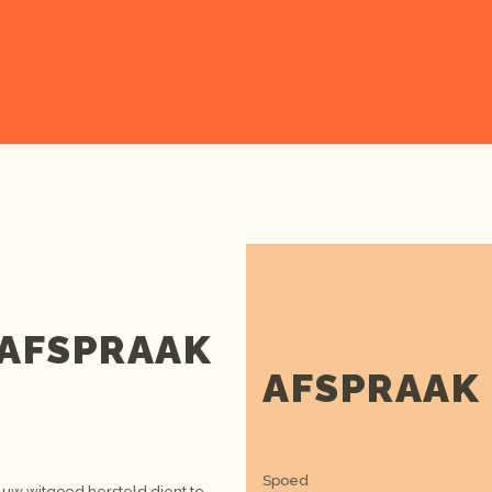
 AFSPRAAK
AFSPRAAK
Spoed
 uw witgoed hersteld dient te