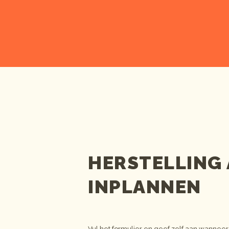
HERSTELLING
INPLANNEN
Vul het formulier en geef zelf aan wanneer