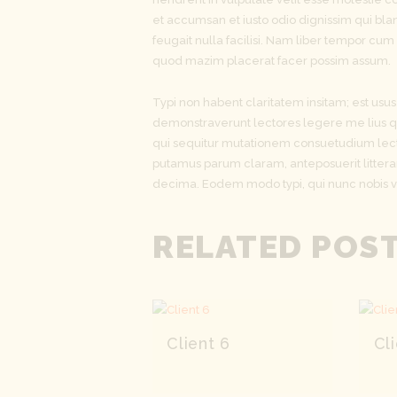
et accumsan et iusto odio dignissim qui bla
feugait nulla facilisi. Nam liber tempor cu
quod mazim placerat facer possim assum.
Typi non habent claritatem insitam; est usus 
demonstraverunt lectores legere me lius qu
qui sequitur mutationem consuetudium lect
putamus parum claram, anteposuerit litter
decima. Eodem modo typi, qui nunc nobis vid
RELATED POS
Client 6
Cl