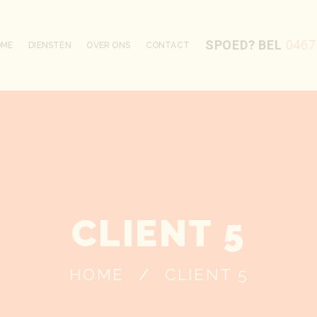
SPOED? BEL
0467
OME
DIENSTEN
OVER ONS
CONTACT
CLIENT 5
HOME
CLIENT 5