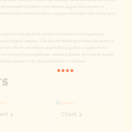
ndit praesent luptatum zzril delenit augue duis dolore te
m soluta nobis eleifend option congue nihil imperdiet doming id
legentis in iis qui facit eorum claritatem. Investigationes
od ii legunt saepius. Claritas est etiam processus dynamicus,
orum. Mirum est notare quam littera gothica, quam nunc
arum formas humanitatis per seacula quarta decima et quinta
entur parum clari, fiant sollemnes in futurum.
TS
ient 4
Client 3