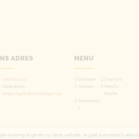
NS ADRES
MENU
0467875014
Diensten
Over ons
Vlaanderen
Contact
Meld u
info@witgoedherstellingen.be
Klacht
Partnerlink
s
jke ervaring te geven op deze website. Je gaat automatisch akkoo