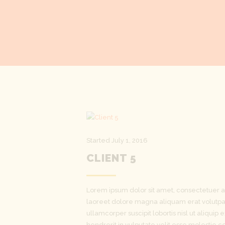
Started
July 1, 2016
CLIENT 5
Lorem ipsum dolor sit amet, consectetuer a
laoreet dolore magna aliquam erat volutpat
ullamcorper suscipit lobortis nisl ut aliqu
hendrerit in vulputate velit esse molestie co