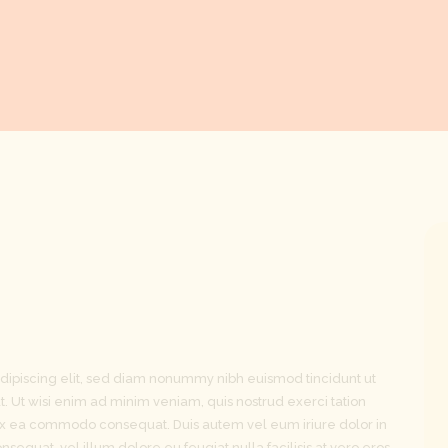
dipiscing elit, sed diam nonummy nibh euismod tincidunt ut
. Ut wisi enim ad minim veniam, quis nostrud exerci tation
ip ex ea commodo consequat. Duis autem vel eum iriure dolor in
nsequat, vel illum dolore eu feugiat nulla facilisis at vero eros